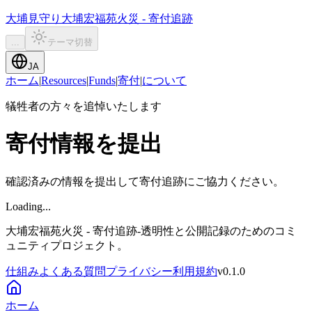
大埔見守り
大埔宏福苑火災 - 寄付追跡
...
テーマ切替
JA
ホーム
|
Resources
|
Funds
|
寄付
|
について
犠牲者の方々を追悼いたします
寄付情報を提出
確認済みの情報を提出して寄付追跡にご協力ください。
Loading...
大埔宏福苑火災 - 寄付追跡
-
透明性と公開記録のためのコミ
ュニティプロジェクト。
仕組み
よくある質問
プライバシー
利用規約
v
0.1.0
ホーム