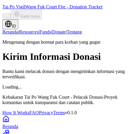
Tai Po Vigil
Wang Fuk Court Fire - Donation Tracker
...
Ganti tema
ID
Beranda
|
Resources
|
Funds
|
Donate
|
Tentang
Mengenang dengan hormat para korban yang gugur
Kirim Informasi Donasi
Bantu kami melacak donasi dengan mengirimkan informasi yang
terverifikasi.
Loading...
Kebakaran Tai Po Wang Fuk Court - Pelacak Donasi
-
Proyek
komunitas untuk transparansi dan catatan publik.
How It Works
FAQ
Privacy
Terms
v
0.1.0
Beranda