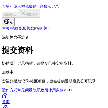
大埔守望
宏福苑援助 - 经核实记录
加载中...
切换主题
简
首页
|
援助资源
|
善款
|
捐款
|
关于
深切悼念罹难者
提交资料
协助我们记录捐款，请提交已核实的资料。
加载中...
宏福苑援助记录
-
社区项目，旨在提供透明度及公开记录。
运作方式
常见问题
隐私政策
使用条款
v
0.1.0
首页