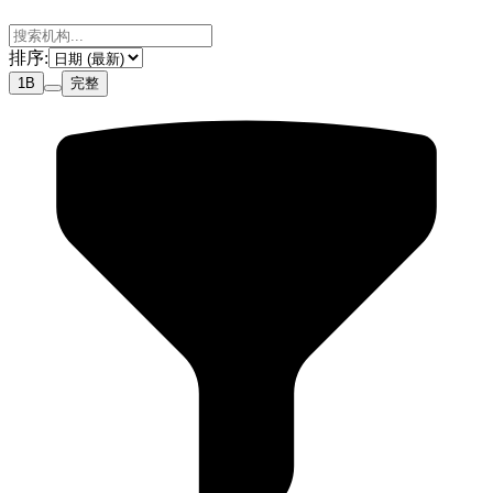
排序
:
1B
完整