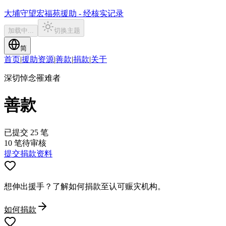
大埔守望
宏福苑援助 - 经核实记录
加载中...
切换主题
简
首页
|
援助资源
|
善款
|
捐款
|
关于
深切悼念罹难者
善款
已提交 25 笔
10 笔待审核
提交捐款资料
想伸出援手？了解如何捐款至认可赈灾机构。
如何捐款