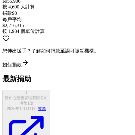
$
955,906
按 4,600 人計算
捐款
98
每戶平均
$
2,216,315
按 1,984 個單位計算
想伸出援手？了解如何捐款至認可賑災機構。
如何捐款
最新捐助
1
龔如心慈善管理有限公司
港幣
1
億
2025年12月11日
·
·
來源