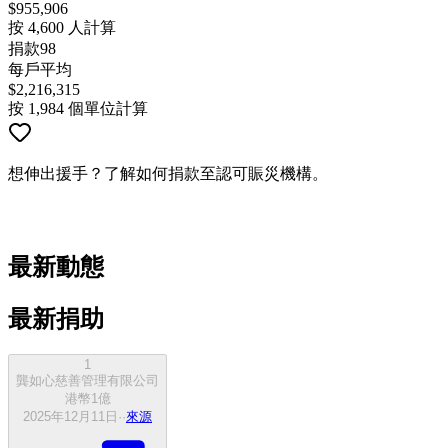
$
955,906
按 4,600 人計算
捐款
98
每戶平均
$
2,216,315
按 1,984 個單位計算
想伸出援手？了解如何捐款至認可賑災機構。
如何捐款
最新動態
最新捐助
1
龔如心慈善管理有限公司
港幣
1
億
2025年12月11日
·
·
來源