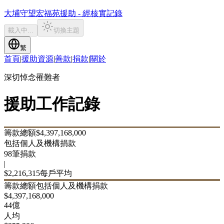
大埔守望
宏福苑援助 - 經核實記錄
載入中...
切換主題
繁
首頁
|
援助資源
|
善款
|
捐款
|
關於
深切悼念罹難者
援助工作記錄
籌款總額
$
4,397,168,000
包括個人及機構捐款
98
筆捐款
|
$
2,216,315
每戶平均
籌款總額
包括個人及機構捐款
$
4,397,168,000
44億
人均