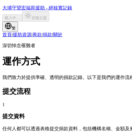
大埔守望
宏福苑援助 - 經核實記錄
載入中...
切換主題
繁
首頁
|
援助資源
|
善款
|
捐款
|
關於
深切悼念罹難者
運作方式
我們致力於提供準確、透明的捐款記錄。以下是我們的運作流
提交流程
1
提交資料
任何人都可以透過表格提交捐款資料，包括機構名稱、金額及