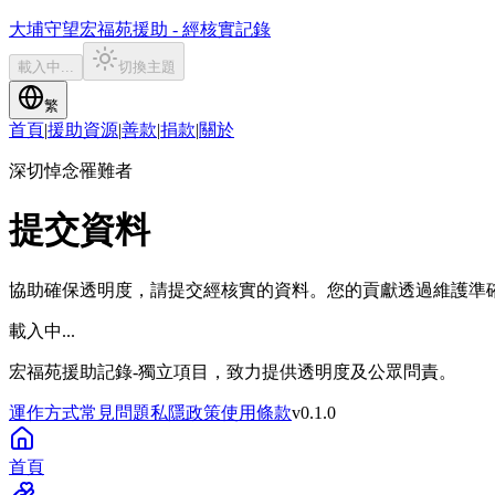
大埔守望
宏福苑援助 - 經核實記錄
載入中...
切換主題
繁
首頁
|
援助資源
|
善款
|
捐款
|
關於
深切悼念罹難者
提交資料
協助確保透明度，請提交經核實的資料。您的貢獻透過維護準
載入中...
宏福苑援助記錄
-
獨立項目，致力提供透明度及公眾問責。
運作方式
常見問題
私隱政策
使用條款
v
0.1.0
首頁